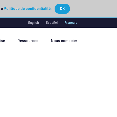
tre
Politique de confidentialité.
OK
English
Español
Français
ise
Ressources
Nous contacter